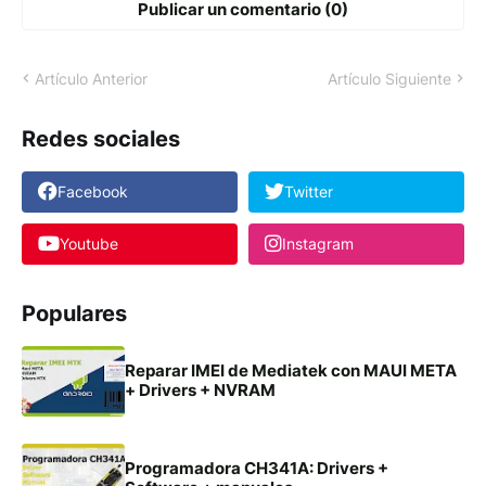
Publicar un comentario (0)
Artículo Anterior
Artículo Siguiente
Redes sociales
Facebook
Twitter
Youtube
Instagram
Populares
Reparar IMEI de Mediatek con MAUI META
+ Drivers + NVRAM
Programadora CH341A: Drivers +