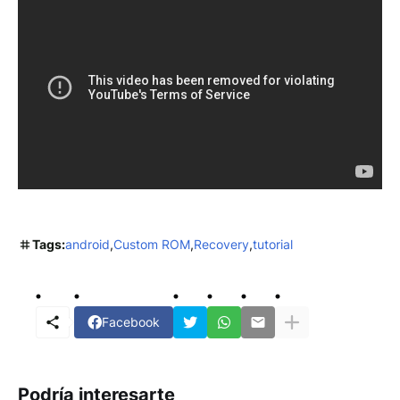
Tags:
android
Custom ROM
Recovery
tutorial
Facebook
Podría interesarte