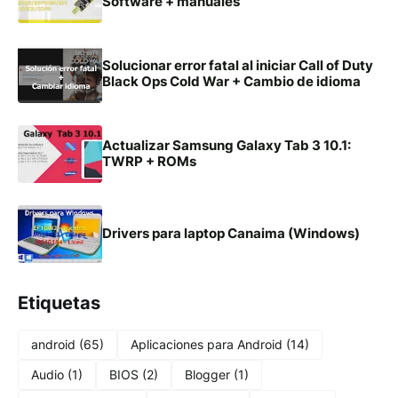
Software + manuales
Solucionar error fatal al iniciar Call of Duty
Black Ops Cold War + Cambio de idioma
Actualizar Samsung Galaxy Tab 3 10.1:
TWRP + ROMs
Drivers para laptop Canaima (Windows)
Etiquetas
android
(65)
Aplicaciones para Android
(14)
Audio
(1)
BIOS
(2)
Blogger
(1)