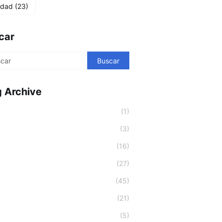
lidad
(23)
car
g Archive
(1)
(3)
(16)
(27)
(45)
(21)
(5)