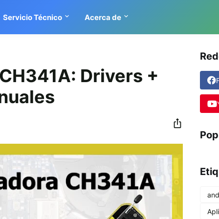
Servicio Técnico
Acerca de
Red
CH341A: Drivers +
nuales
Pop
Eti
and
Apl