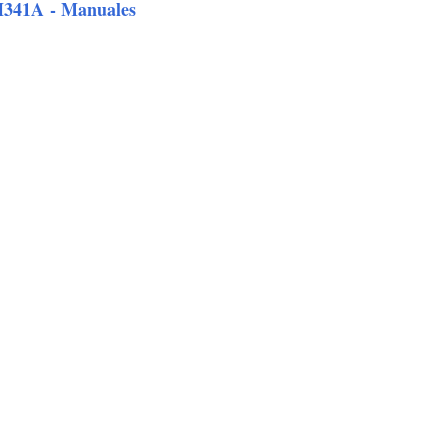
341A
- Manuales