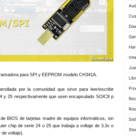
Aud
Cu
Dis
Ga
Har
Int
Jue
programadora para SPI y EEPROM modelo CH341A.
Lib
Pro
ollada por la comunidad que sirve para leer/escribir
 y 25 respectivamente que usen encapsulado SOIC8 p
Rec
Roo
de BIOS de tarjetas madre de equipos informáticos, sin
Sis
ier chip de serie 24 o 25 que trabaja a voltaje de 3.3v o
St
 de voltaje).