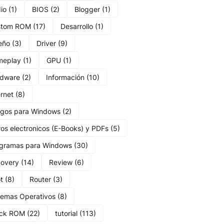
io
(1)
BIOS
(2)
Blogger
(1)
stom ROM
(17)
Desarrollo
(1)
eño
(3)
Driver
(9)
meplay
(1)
GPU
(1)
dware
(2)
Información
(10)
ernet
(8)
gos para Windows
(2)
ros electronicos (E-Books) y PDFs
(5)
gramas para Windows
(30)
overy
(14)
Review
(6)
t
(8)
Router
(3)
temas Operativos
(8)
ock ROM
(22)
tutorial
(113)