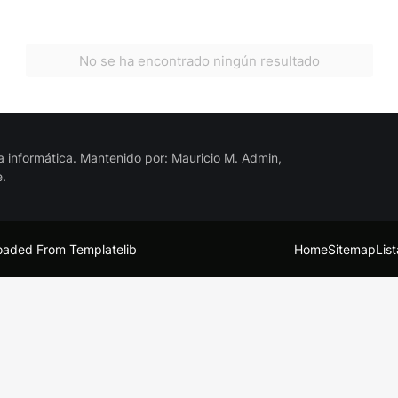
No se ha encontrado ningún resultado
 la informática. Mantenido por: Mauricio M. Admin,
e.
oaded From
Templatelib
Home
Sitemap
Lis