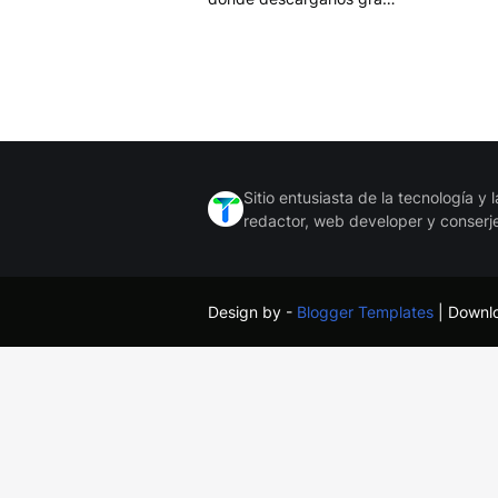
Sitio entusiasta de la tecnología y
redactor, web developer y conserj
Design by -
Blogger Templates
| Downl