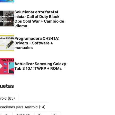
Solucionar error fatal al
iniciar Call of Duty Black
Ops Cold War + Cambio de
idioma
Programadora CH341A:
Drivers + Software +
manuales
Actualizar Samsung Galaxy
Tab 3 10.1: TWRP + ROMs
quetas
roid
(65)
icaciones para Android
(14)