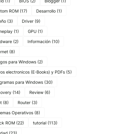
io
(1)
BIOS
(2)
Blogger
(1)
stom ROM
(17)
Desarrollo
(1)
eño
(3)
Driver
(9)
meplay
(1)
GPU
(1)
dware
(2)
Información
(10)
ernet
(8)
gos para Windows
(2)
ros electronicos (E-Books) y PDFs
(5)
gramas para Windows
(30)
overy
(14)
Review
(6)
t
(8)
Router
(3)
temas Operativos
(8)
ock ROM
(22)
tutorial
(113)
lidad
(23)