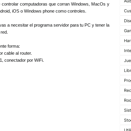
Aud
e controlar computadoras que corran Windows, MacOs y
Cu
 Android, iOS o Windows phone como controles.
Dis
vas a necesitar el programa servidor para tu PC y tener la
Ga
 red.
Har
ente forma:
Int
cable al router.
, conectador por WiFi.
Jue
Lib
Pro
Rec
Roo
Sis
St
Uti