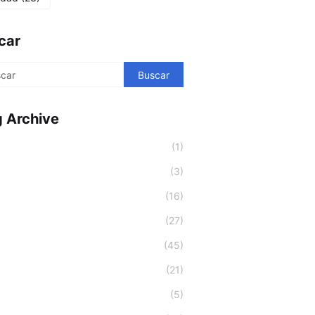
car
g Archive
(1)
(3)
(16)
(27)
(45)
(21)
(5)